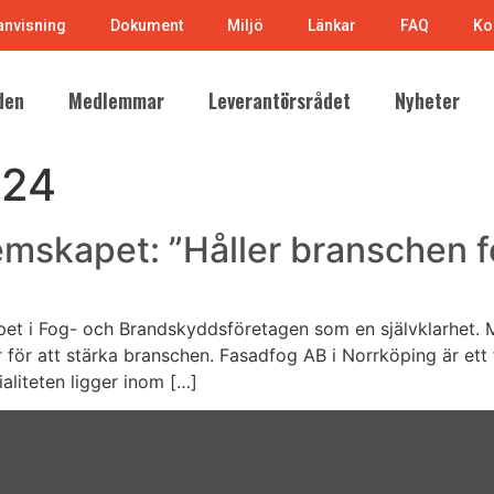
nvisning
Dokument
Miljö
Länkar
FAQ
Ko
den
Medlemmar
Leverantörsrådet
Nyheter
024
skapet: ”Håller branschen fo
t i Fog- och Brandskyddsföretagen som en självklarhet. Me
r för att stärka branschen. Fasadfog AB i Norrköping är ett
ialiteten ligger inom […]