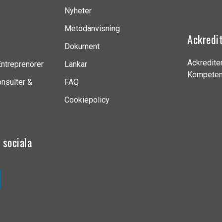
Nyheter
Metodanvisning
Ackredi
Dokument
Ackredite
Entreprenörer
Länkar
Kompeten
nsulter &
FAQ
Cookiepolicy
å
sociala