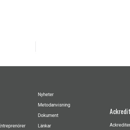
Nyheter
Metodanvisning
Ackredi
Dokument
Ackredite
Entreprenörer
Länkar