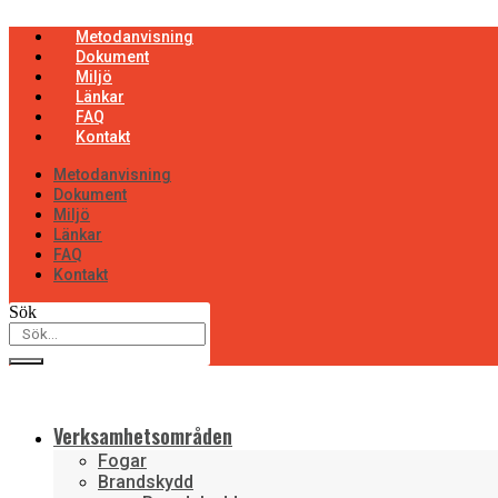
Hoppa
till
Metodanvisning
innehåll
Dokument
Miljö
Länkar
FAQ
Kontakt
Metodanvisning
Dokument
Miljö
Länkar
FAQ
Kontakt
Sök
Verksamhetsområden
Fogar
Brandskydd