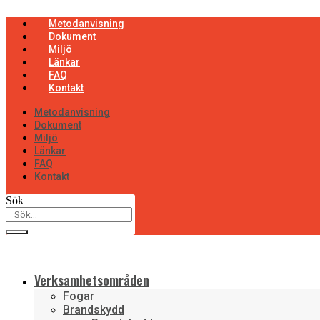
Hoppa
till
Metodanvisning
innehåll
Dokument
Miljö
Länkar
FAQ
Kontakt
Metodanvisning
Dokument
Miljö
Länkar
FAQ
Kontakt
Sök
Verksamhetsområden
Fogar
Brandskydd