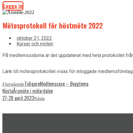
Logga in
Mötesprotokoll för höstmöte 2022
oktober 21, 2022
Kurser och möten
På medlemssidorna är det uppdaterat med hela protokollet frå
Länk till mötesprotokollet visas för inloggade medlemsföretag
Tidigare
Medlemscase – Byggtema
Föregående
Nästa
Årsmöte i mälardalen
27-28 april 2023
Nästa