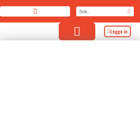
Logga in
Vi är Fog- och
Brandskydds-
företagen
Välkommen till Fog- och brandskyddsföretagens
organisation för entreprenörer, leverantörer och
konsulter.